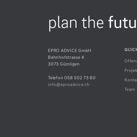
plan the
futu
QUIC
EPRO ADVICE GmbH
Bahnhofstrasse 4
Offen
3073 Gümligen
Proje
Telefon 058 502 73 80
Konta
info@eproadvice.ch
Team