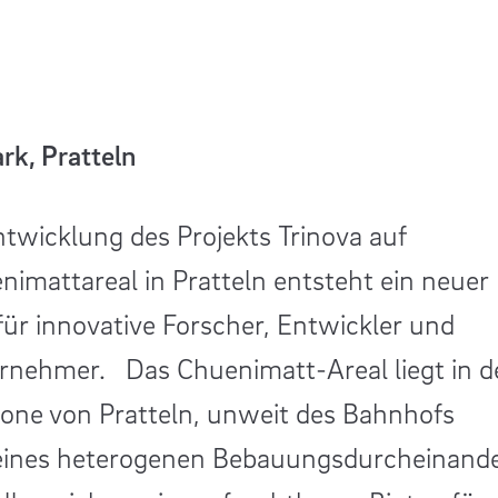
ler Brewhouse
rk, Pratteln
 Simmentaler Brewhouse mit eigener
ntwicklung des Projekts Trinova auf
ge Durch die Übernahme der bestehenden
imattareal in Pratteln entsteht ein neuer
eiten (ex Café Florian) ist der Umbau im
für innovative Forscher, Entwickler und
25 gestartet. Die Gebäudetechnik wurde 
nehmer. Das Chuenimatt-Areal liegt in d
ebenheiten angepasst. Ein besonderes
zone von Pratteln, unweit des Bahnhofs
des Projekts war die Installation der
eines heterogenen Bebauungsdurcheinande