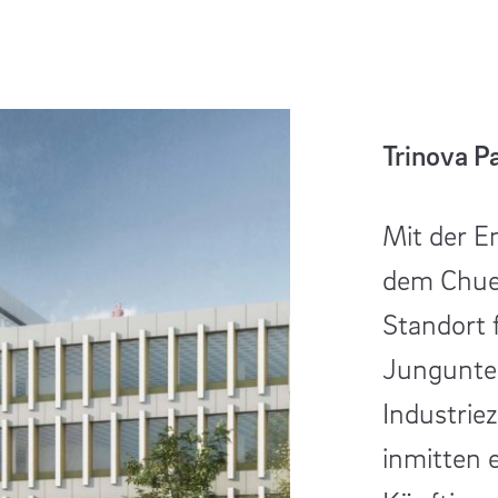
Simmenta
Trinova Pa
Das erste
Mit der E
Brauanla
dem Chuen
Räumlichk
Standort 
Januar 20
Jungunter
neuen Geg
Industrie
Highlight 
inmitten 