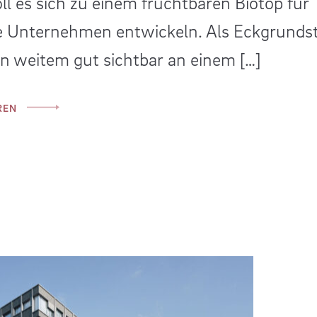
nen Brauanlage. Diese wurde mit grösste
oll es sich zu einem fruchtbaren Biotop für
 in die bestehenden Räumlichkeiten integrie
e Unternehmen entwickeln. Als Eckgrunds
t nun das […]
von weitem gut sichtbar an einem […]
REN
REN