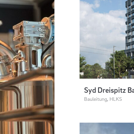
Syd Dreispitz B
Bauleitung
,
HLKS