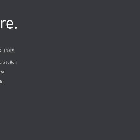
re.
K
LINKS
e Stellen
kte
kt