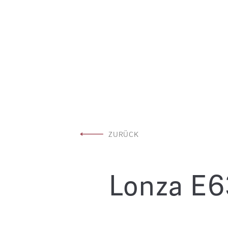
Skip
to
ZURÜCK
content
Lonza E6