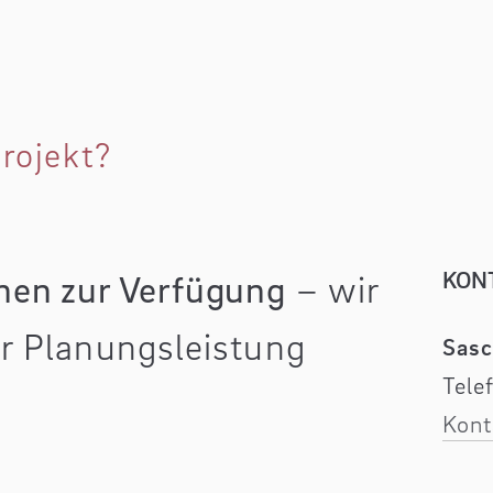
rojekt?
KONT
nen zur Verfügung
– wir
er Planungsleistung
Sasc
Tele
Kont