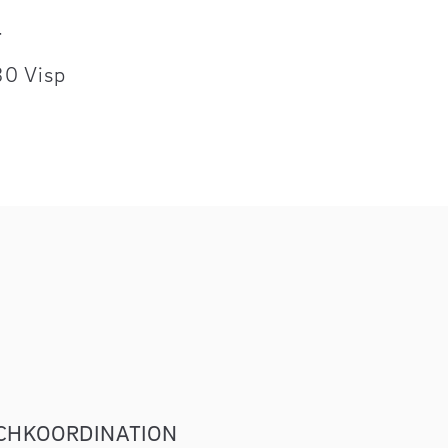
T
30 Visp
CHKOORDINATION