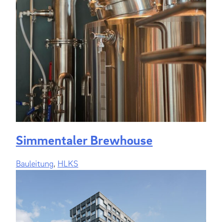
Simmentaler Brewhouse
Bauleitung
,
HLKS